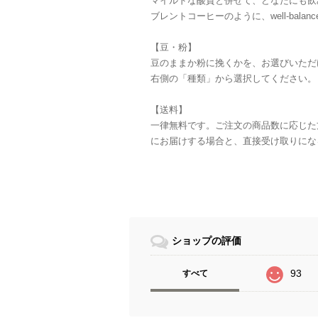
マイルドな酸質と併せて、どなたにも飲
ブレントコーヒーのように、well-balanc
【豆・粉】
豆のままか粉に挽くかを、お選びいただ
右側の「種類」から選択してください。
【送料】
一律無料です。ご注文の商品数に応じた
にお届けする場合と、直接受け取りにな
ショップの評価
93
すべて