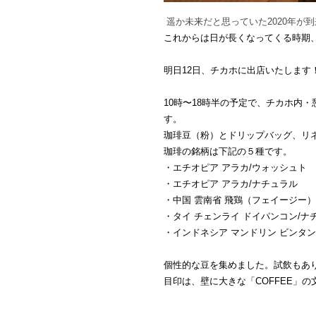
遥か未来だと思っていた2020年が到
これからは日が長くなってくる時期
明日12日、チカホに出店いたします
10時〜18時半の予定で、チカホ内
す。
珈琲豆（粉）とドリップバッグ、リ
珈琲の銘柄は下記の５種です。
・エチオピア アラカ/ウォッシュト
・エチオピア アラカ/ナチュラル
・中国 雲南省 飛鶏（フェイージー
・タイ チェンライ ドイパンコン/ナ
・インドネシア マンドリン ビンタン
個性的な豆を集めました。試飲もあ
目印は、壁に大きな「COFFEE」の