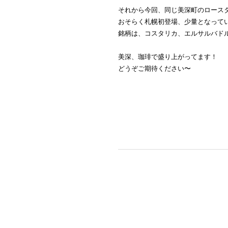
それから今回、同じ美深町のロースター「L
おそらく札幌初登場、少量となって
銘柄は、コスタリカ、エルサルバド
美深、珈琲で盛り上がってます！
どうぞご期待ください〜