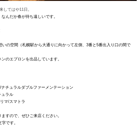
来してはや11日。
、なんだか春が待ち遠しいです。
！
・憩いの空間（札幌駅から大通りに向かって左側、3番と5番出入り口の間で
ネンのエプロンを出品しています。
）/ナチュラルダブルファーメンテーション
チュラル
リマ/スマトラ
りますので、ぜひご来店ください。
文字です。