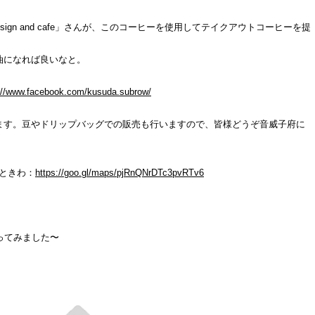
esign and cafe」さんが、このコーヒーを使用してテイクアウトコーヒーを提
油になれば良いなと。
://www.facebook.com/kusuda.subrow/
ます。豆やドリップバッグでの販売も行いますので、皆様どうぞ音威子府に
ときわ：
https://goo.gl/maps/pjRnQNrDTc3pvRTv6
ってみました〜