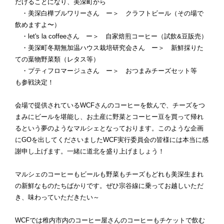
だけることになり、美深町から
・美深白樺ブルワリーさん ー＞ クラフトビール（その場で
飲めますよ〜）
・let's la coffeeさん ー＞ 自家焙煎コーヒー（試飲&豆販売）
・美深町冬期無加温ハウス栽培研究会さん ー＞ 新鮮採りた
ての葉物野菜類（レタス等）
・プティフロマージュさん ー＞ おつまみチーズセット等
も参戦決定！
会場で提供されているWCFさんのコーヒーを飲んで、チーズをつ
まみにビールを堪能し、お土産に野菜とコーヒー豆を買って帰れ
るという夢のようなマルシェとなっております。このような企画
にGOを出してくださいましたWCF実行委員会の皆様には本当に感
謝申し上げます。一緒に道北を盛り上げましょう！
マルシェのコーヒーもビールも野菜もチーズもどれも美深生まれ
の新鮮なものたちばかりです。ぜひ宗谷線に乗ってお越しいただ
き、味わっていただきたい～
WCFでは稚内市内のコーヒー屋さんのコーヒーもチケットで飲む