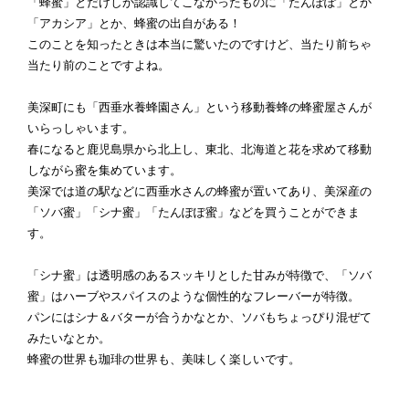
「蜂蜜」とだけしか認識してこなかったものに「たんぽぽ」とか
「アカシア」とか、蜂蜜の出自がある！
このことを知ったときは本当に驚いたのですけど、当たり前ちゃ
当たり前のことですよね。
美深町にも「西垂水養蜂園さん」という移動養蜂の蜂蜜屋さんが
いらっしゃいます。
春になると鹿児島県から北上し、東北、北海道と花を求めて移動
しながら蜜を集めています。
美深では道の駅などに西垂水さんの蜂蜜が置いてあり、美深産の
「ソバ蜜」「シナ蜜」「たんぽぽ蜜」などを買うことができま
す。
「シナ蜜」は透明感のあるスッキリとした甘みが特徴で、「ソバ
蜜」はハーブやスパイスのような個性的なフレーバーが特徴。
パンにはシナ＆バターが合うかなとか、ソバもちょっぴり混ぜて
みたいなとか。
蜂蜜の世界も珈琲の世界も、美味しく楽しいです。