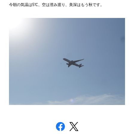
今朝の気温は5℃、空は澄み渡り、美深はもう秋です。