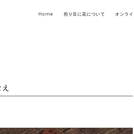
Home
煎り豆に花について
オンライ
なえ