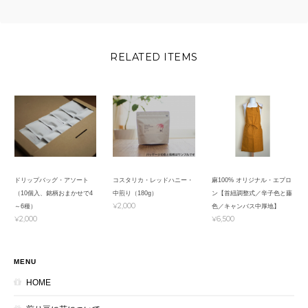
RELATED ITEMS
ドリップバッグ・アソート
コスタリカ・レッドハニー・
麻100% オリジナル・エプロ
（10個入、銘柄おまかせで4
中煎り（180g）
ン【首紐調整式／辛子色と藤
¥2,000
～6種）
色／キャンバス中厚地】
¥2,000
¥6,500
MENU
HOME